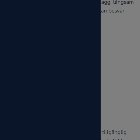
finns. Jag har heller inga problem med lagg, långsam
laddning eller liknande. Allt flyter på utan besvär.
Support
Mail:
support@storspelare.com
Telefon:
+46101388779
FAQ:
Ja
Livechat:
Ja
Övrigt:
Svensktalande kundtjänst är tillgänglig