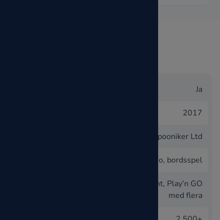
Snabbfakta
Svensk spellicens
Ja
Lanserat
2017
Ägare
Spooniker Ltd
Speltyper
Slots, live casino, bordsspel
Spelleverantörer
Microgaming, NetEnt, Play'n GO
med flera
Antal spel
2 500+