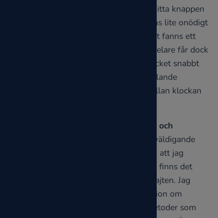
använda mig av sökfunktionen för att hitta knappen
där jag kan starta en live chat. Det känns lite onödigt
krångligt och jag hade gärna sett att det fanns ett
smidigare sätt att starta en chat. Storspelare får dock
pluspoäng för att kundtjänst svarar mycket snabbt
(och trevligt) i chatten och att svensktalande
personal finns tillgänglig alla dagar mellan klockan
08.00 och 24.00.
I stora drag är Storspelare en trevlig och
välfungerande sajt
utan att vara överväldigande
eller distraherande. Om jag bortser från att jag
saknar en direktknapp till kundtjänst så finns det
mesta precis där jag förväntar mig på sajten. Jag
hittar snabbt mina favoritspel, information om
ansvarsfullt spelande och vilka betalmetoder som