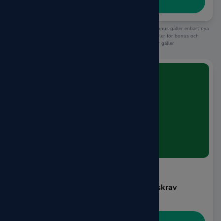
TILL CASINOT
18+ | Spela ansvarfullt | Stödlinjen.se | Spelpaus.se | Välkomstbonus gäller enbart nya
kunder som gör insättning på minst 100 kr. Fullständiga regler för bonus och
omsättningskrav på bonussidan. |
Regler & villkor gäller
Unibet
100
freespins utan omsättningskrav
Bra mobilappar