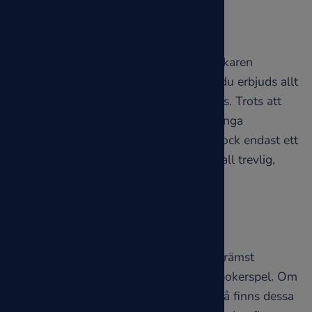
Livecasino
I kategorin livecasino
är det speltillverkaren
Evolution Gaming som dominerar och du erbjuds allt
från finsk roulette till baccarat och craps. Trots att
casinots namn antyder att det finns många
möjligheter att spela live så finns det dock endast ett
fyrtiotal livespel. Deras bredd är i alla fall trevlig,
med flera olika speltyper.
Bordsspel
Under kategorin bordsspel
hittar du främst
baccarat, men det finns även några få pokerspel. Om
du är ute efter roulette eller blackjack så finns dessa