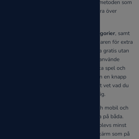
och eftersom Trustly är den enda betalmetoden som
finns tillgänglig kan jag utan krångel föra över
pengar och börja spela.
Alla spel är uppdelade i tydliga kategorier
, samt
presenteras med namnet på speltillverkaren för extra
tydlighet. Många av spelen går att spela gratis utan
att logga in, vilket alltid är trevligt. Jag använde
sökfunktionen för att söka efter specifika spel och
det gick alldeles utmärkt. Det finns även en knapp
där spel slumpas fram om du inte riktigt vet vad du
söker. Det är en rolig funktion, enligt mig.
Jag var inne på sajten både via dator och mobil och
upplever att den fungerar precis lika bra på båda.
Sajten är helt mobilanpassad
och upplevs minst
lika snygg och funktionell på en liten skärm som på