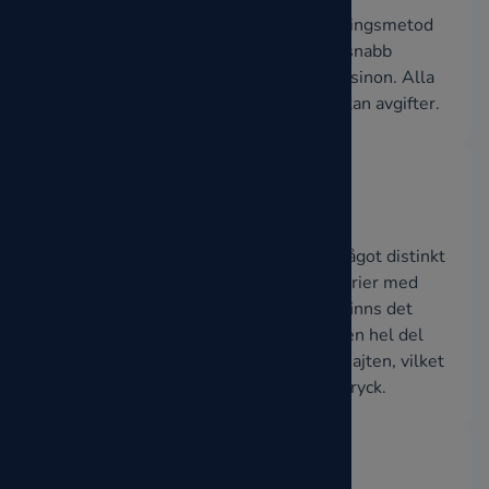
Hos Pronto Live finns endast en betalningsmetod
och det är Trustly. Det är en säker och snabb
metod som används av många onlinecasinon. Alla
transaktioner hos Pronto Live är helt utan avgifter.
Utseende & användarvänlighet
Bra
Pronto Live har en helt okej sajt utan något distinkt
tema. Däremot finns det tydliga kategorier med
allt från spel till betalmetoder. Tyvärr finns det
dock några motsägelsefulla uppgifter, en hel del
grammatiska fel och särskrivningar på sajten, vilket
känns oprofessionellt och ger dåligt intryck.
Summering