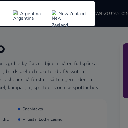
k
Argentina
New Zealand
CASINO ONLINE
CASINO BONUS
CASINO UTAN KO
Free spins
on
Free spins utan omsättningskrav
o
ish
Casino utan bonus
abba Uttag
Casino bonus utan omsättningskrav
ar sig) Lucky Casino bjuder på en fullspäckad
tar, bordsspel och sportodds. Dessutom
nkID
cashback på första insättningen. I denna
el, kampanjer, sportodds och jackpottar hos
nsk licens
Snabbfakta
Hur bra är Lucky Casino jämfört med andra online casinon?
Vi testar Lucky Casino