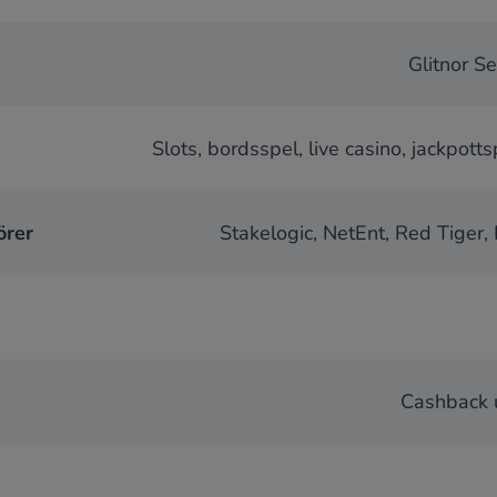
Glitnor Se
Slots, bordsspel, live casino, jackpotts
örer
Stakelogic, NetEnt, Red Tiger, 
Cashback u