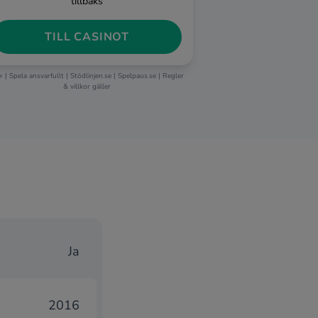
tillbaks
TILL CASINOT
 | Spela ansvarfullt | Stödlinjen.se | Spelpaus.se | Regler
& villkor gäller
Ja
2016