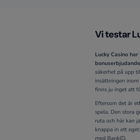
Vi testar 
Lucky Casino har 
bonuserbjudande
säkerhet på upp ti
insättningen inom 
finns ju inget att f
Eftersom det är et
spela. Den stora 
ruta och här kan j
knappa in ett eget
med BankID.