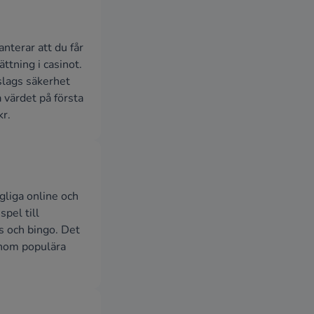
nterar att du får
ttning i casinot.
slags säkerhet
 värdet på första
kr.
gliga online och
spel till
s och bingo. Det
inom populära