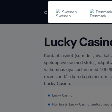
casino
top
list
Sweden
Denmar
Casinospel
Svenska Casin
Lucky Casin
Casino med Sw
Casino med Sn
Kontantcasinot (som de själva kall
spelupplevelse med slots, jackpot
Casino med Ba
välkomnas nya spelare med 100 % 
Mobilcasino
recension får du reda på mer om sp
Lucky Casino.
Casino med sve
Lucky Casino