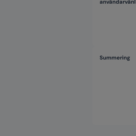
användarvänl
Summering