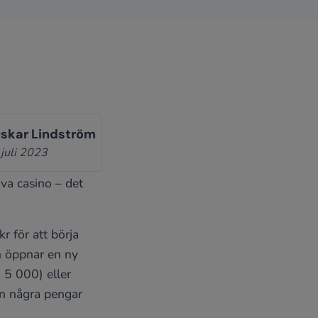
skar Lindström
 juli 2023
iva casino – det
r för att börja
n öppnar en ny
 5 000) eller
 in några pengar