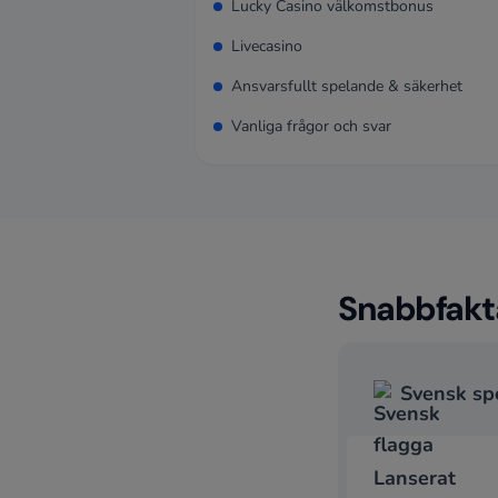
Lucky Casino välkomstbonus
Livecasino
Ansvarsfullt spelande & säkerhet
Vanliga frågor och svar
Snabbfakt
Svensk sp
Lanserat