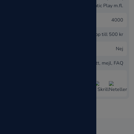
Evolution, Pragmatic Play m.fl.
Antal spel
4000
Casinobonus
100% upp till 500 kr
Mobilapp
Nej
Support
livechatt, mejl, FAQ
Betalningsmetoder