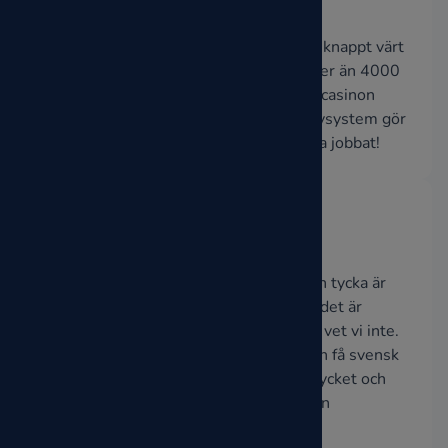
Riktigt bra
Det du inte hittar hos Dunder casino är knappt värt
att spela, så känns det i alla fall. Med fler än 4000
spel i portföljen så är Dunder ett av de casinon
som erbjuder flest spel och deras menysystem gör
att man kan hitta dem alla i ett nafs. Bra jobbat!
Kundsupport
Bra
Dunder FAQ är på engelska vilket vi kan tycka är
lite konstigt på ett svenskt casino. Om det är
medvetet, eller om de glömt översätta vet vi inte.
Men då det finns en livechatt och du kan få svensk
hjälp även via mejl så gör det inte så mycket och
supporten får därför godkänt, men ingen
guldstjärna.