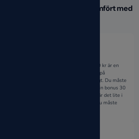
Hur bra är Dunder Casino jämfört med
andra online casinon?
Bonus
Standard
Att sätta in 500 kr och spela med 1000 kr är en
helt OK deal, men när vi tittar närmare på
omsättningskravet så är det lite för högt. Du måste
spela igenom både din insättning och din bonus 30
gånger och jämfört med andra casinon är det lite i
högsta laget. Det blir ju de facto 60 x du måste
omsätta.
Spelutbud