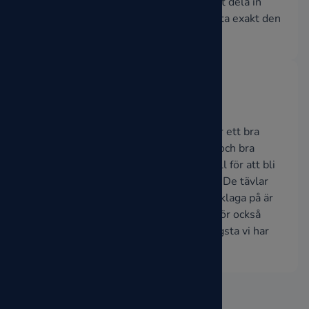
på sidan är väldigt enkelt och genom att dela in
alla spel i olika kategorier så kan du hitta exakt den
typ av spel du gillar, snyggt säger vi!
Summering
Bra
Dunder kryssar för alla våra kriterier för ett bra
casino, och med ett enormt spelutbud och bra
bonus måste vi säga att de ligger bra till för att bli
kallat ett av de bästa casinon i Sverige. De tävlar
mot ett fåtal andra och det enda vi kan klaga på är
att bonusen är lite snålt tilltagen. De bör också
kika på omsättning som är bland de högsta vi har
påträffat när vi jämför casinon.