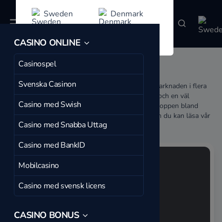
Sweden
Denmark
casino
top
list
Argentina
New Zealand
CASINO ONLINE
Dunder Casino
Casinospel
Svenska Casinon
Efter att ha varit frånvarande från den svenska marknaden i flera
år kom Dunder tillbaka 2021. Med snygg design och en väl
Casino med Swish
fungerande sida fylld med casinospel ligger de i toppen bland
populära casinon i Sverige. Vi har besökt dem och du kan läsa vår
Casino med Snabba Uttag
utförliga recension nedan.
Casino med BankID
Mobilcasino
Casino med svensk licens
CASINO BONUS