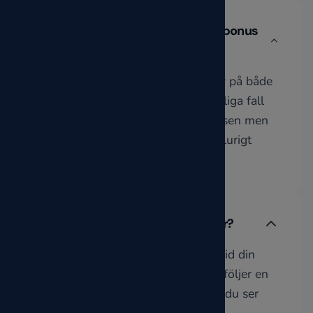
Gäller omsättningskravet endast bonus
eller bonus plus insättning?
Dunder räknar sitt omsättningskrav på både
bonusen och på insättningen. I vanliga fall
hade man räknat med enbart bonusen men
här blir det alltså 30*2 = 60 x. Ett lurigt
villkor och bland de högsta vi sett.
Behöver man bonuskod på Dunder?
Nej, du får din bonus automatiskt vid din
första insättning. Det räcker att du följer en
av våra länkar för att få den bonus du ser